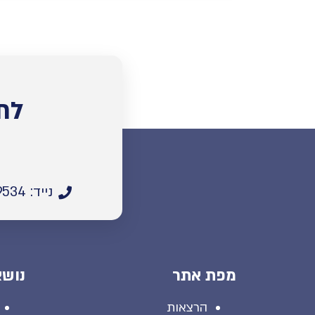
לת
נייד: 055-5669534
מפת אתר
נושא
הרצאות