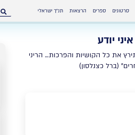
סרטונים
ספרים
הרצאות
תנ”ך ישראלי
יני יודע
מ
רץ את כל הקושיות והפרכות... הריני
ם" (ברל כצנלסון)