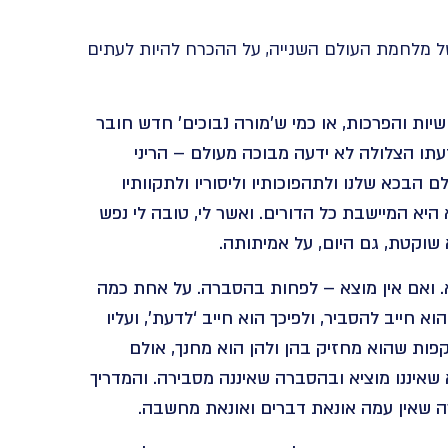
ל מלחמת העולם השנייה, על ההכרח להיות לעתים
יות והפרכות, או כמי ש’מורה נבוכים’ חדש חובר
דעתו הצלולה לא ידעה מבוכה מעולם – הריני
הבכא שלנו ולתהפוכותיו וליסוריו ולתקוותיו
היא המיישבת כל הדורים. ואשר לי, טובה לי נפש
 שוקטת, גם היום, על אמיתותה.
. ואם אין מוצא – לפחות בהסברה. על אחת כמה
וא חייב להסביר, ולפיכך הוא חייב ‘לדעת’, ועליו
ות שהוא מחזיק בהן ולהן הוא מחנך, אולם
 שאיננו מוציא ובהסברה שאיננה מסבירה. והמדריך
ה שאין עמה אונאת דברים ואונאת מחשבה.