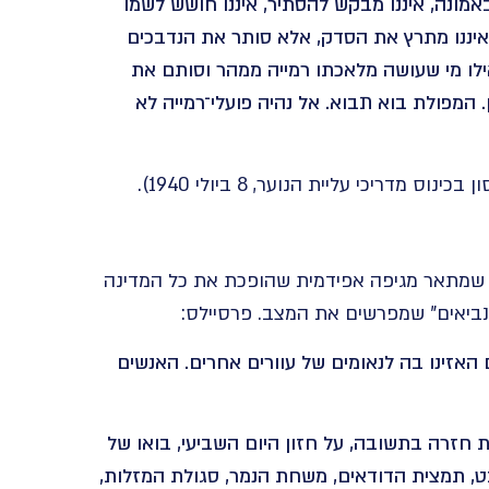
אמונה, איננו מבקש להסתיר, איננו חושש לשמו
 איננו מתרץ את הסדק, אלא סותר את הנדבכים
ילו מי שעושה מלאכתו רמייה ממהר וסותם את
 המפולת בוא תבוא. אל נהיה פועלי־רמייה לא
דריכי עליית הנוער, 8 ביולי 1940).
פר שמתאר מגיפה אפידמית שהופכת את כל המדינה
“נביאים” שמפרשים את המצב. פרסיילס:
 האזינו בה לנאומים של עוורים אחרים. האנשים
חזרה בתשובה, על חזון היום השביעי, בואו של
, תמצית הדודאים, משחת הנמר, סגולת המזלות,