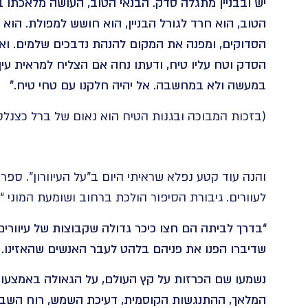
‏יש ובבניין מתגלה סדק. הבנאי הטוב, העושה מלאכתו ב
הטוב, הוא חרד לגורל הבניין, הוא חושש למפולת. הוא
הסדוקים, ומפנה את המקום להנהת נדבכים שלמים. וא
הסדק וטח עליו טיח, ודעתו נחה אם הצליח למראית עין.
במעשה ולא במחשבה. אל יהיה חלקנו עם טחי טיח.”
(בזכות המבוכה ובגנות הטיח הוא נאום של ברל כצנלסון בכינוס מ
והנה עוד קטע נפלא שראיתי היום ב”על העיוורון”. ס
לעוורים. גיבורת הסיפור הולכת ברחוב ושומעת המוני 
“בדרך לביתה הם חצו כיכר גדולה שקבוצות של עיוורים
שדיברו הפנו את פניהם בלהט לעבר האנשים שהאזינו.
נשמעו שם הכרזות על קץ העולם, על הגאולה באמצעות 
המלאך, ההתנגשות הקוסמית, דעיכת השמש, רוח השבט