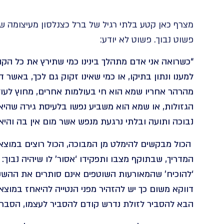
מצרף כאן קטע בלתי רגיל של ברל כצנלסון מעיצומה ש
פשוט נבוך. פשוט לא יודע:
“כשרואה אני אדם מתהלך בינינו כמי שתירץ את כל הקוש
למענו ונתון בתיקו, או כמי שאינו זקוק גם לכך, באשר 
מהרהר אחריו שמא הוא חי בעולמות אחרים, מחוץ לעולם 
הגזולות, או שמא הוא משביע נפשו בלעיסת גירה שהיא 
נבוכה ותועה ובלתי נרגעת מנפש אשר מום אין בה והיא
הכול מבקשים להימלט מן המבוכה, הכול רוצים במוצא
המדריך, שבתוקף מצבו ותפקידו ‘אסור’ לו שיהיה נבוך: ה
‘להוכיח’ שהמאורעות השוטפים אינם סותרים את ההשקפ
דווקא משום כך יש להזהיר מפני הנטייה להיאחז במוצא
הבא להסביר לזולת נדרש קודם להסביר לעצמו, הסבר