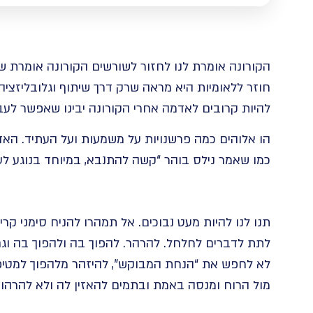
הקורונה אומרת לנו לחזור לשורשים הקורונה אומרת שר
חוזר ללאומיות היא מראה שרק דרך שיתוף וגלובליזציה 
להיות קרובים לאדמה אחרי הקורונה יבינו שאפשר לעב
הו אלוהים כמה פרשנויות על משמעות ועל העתיד. האד
כמו שאמר נילס בוהר “קשה להתנבא, במיוחד בנוגע לע
תנו לנו להיות מעט נבוכים. אל תמהרו להניח סימני קרי
לתת לדברים לחלחל. להרהר. להפוך בה ולהפוך בה וגם 
לא לחפש את “הנחת המבוקש”, להיזהר מלהפוך למטיפי
מול הרוח ומנסה באמת ובתמים להאזין לה ולא להרהורי