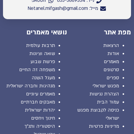
נייד: 055-5669534
ווטסאפ
מייל: Netanel.mifgash@gmail.com
מפת אתר
נושאי מאמרים
הרצאות
תרבות עולמית
אודות
שואה וציונות
מאמרים
פרשת שבוע
סרטונים
משפחה זה החיים
ספרים
מעגל השנה
מפגש ישראלי
מנהיגות וחברה ישראלית
הצהרת נגישות
מאמרים עיוניים
עמוד הבית
מאבקים חברתיים
כניסה לקבוצת מפגש
יהדות ישראלית
ישראלי
חינוך ויחסים
מדיניות פרטיות
היסטוריה ותנ"ך