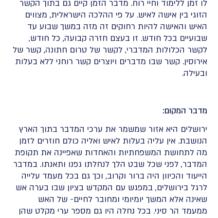
לו זמן ללימוד וחיי רוח. מדבר הזמן קיים גם בתוך הקשר
הזוגי בין אישה לאיש. על פי ההלכה הישראלית, מצווים
האיש והאישה להיות רחוקים זה מזה במשך שבוע עד
שבועיים בכל חודש. זו בעצם חזרה קבועה, כל חודש,
לקשר הכלולות המדברי, לקשר של טרום חתונה, קשר של
אירוסין. קשר שבו מדברים ויוצרים קשר רוחני ללא בעלות
ובעילה.
מדבר המקום:
ירושלים היא אזור שמשמר את ערכי המדבר בתוך הארץ
הנושבת. אין עליה בעלות לאיש ואליה כולם חוזרים לזמן
מה לתחושת המשפחתיות והאחדות שאפיינה את תקופת
המדבר, לפני שכל שבט הלך לנחלתו גפנו ותאנתו. במדבר
הייעוד והכיוון היה ברור וקרוב, וכך גם בכל מעמד עלייה
לרגל בירושלים, במפגש עם המקדש בציון שבו בערה אש
שאינה אלא המשך יומיומי ומחובר לחיים- של האש
ממעמד הר סיני. בכל נחלה היו גם מספר ערי מקלט שהן