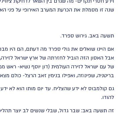
וידע חסרי תקדים- מה שגרם בין השאר לדחיקת ציווילי
שנה זו מסמלת את הכרעת המערב האירופי על פני הא
תשעה באב. גירוש ספרד.
אם היינו שואלים את גולי ספרד מה דעתם, הם היו מ
אבל האסון הזה הוביל לחזרתה של ארץ ישראל לזירה, 
של עם ישראל לזירה העולמית (דון יוסף נשיא- ראש ממ
בריטניה, שפינוזה, ואפילו בנימין זאב הרצל- כולם מצא
גם קולמבוס לא ידע שהצליח. עד יום מותו הוא לא י
להודו.
זה תשעה באב: שבר גדול, שבלי שנשים לב יוצר תהליכי 