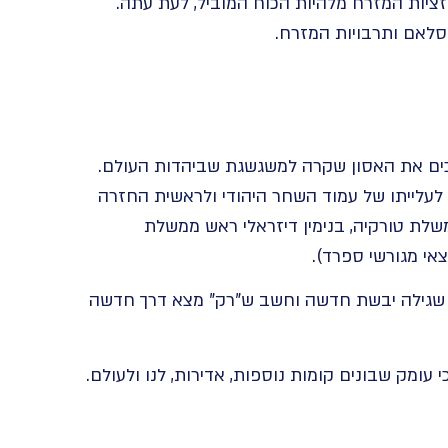
זציות המזרח מלהיות הכוח המוביל, לעת עתה.
סלאם ותרבויות המזרח.
בכים את האסון שקרה למשגשגת שביהדות העולם.
לעלייתו של עמוד השחר היהודי ולראשית החזרה
שלת טורקיה, בנימין דיזראלי ראש ממשלת
צאי מגורשי ספרד).
דע שגילה יבשת חדשה וחשב ש”רק” מצא דרך חדשה
עומק שבונים קומות נוספות, אדירות, לנו ולעולם.