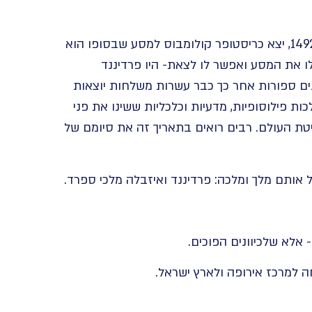
ארבעה ימים לאחר גירוש ספרד, ב 3 לאוגוסט, יב אב, 1492, יצא כריסטופר קולומבוס למסע שבסופו הוא
ו את המסע ואפשר לו לצאת- היו פרדיננד
נים ספורות אחר כך כבר עשרות משלחות יוצאות
כות פילוסופיות, מדעיות וכלכליות ששינו את פני
טת העולם. רבים רואים בתאריך זה את סיומם של
ל אותם מלך ומלכה: פרדיננד ואיזבלה מלכי ספרד.
 אלא שלכיוונים הפוכים.
ה למרכז אירופה ולארץ ישראל.