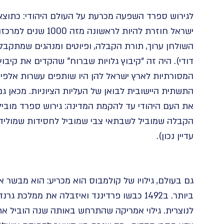
לגירוש ספרד השפעה מכרעת על העולם היהודי: כתוצאה
ישראל חוזרת להיות ל
השולחן ערוך, תורת הקבלה, ופיוטים ומנהגים שמתקב
דודי). היה זה “קיבוץ גלויות שברוח” שהקדים את קיבוץ
המסורתיות לארץ ישראל להן היו שותפים עשרות אלפי
התשתית היישובית לבואן של העליות הציוניות. מכאן
את העם היהודי עד להקמת המדינה: גירוש ספרד מובי
הקבלה שמוביל לשבתאי צבי שמוביל לחסידות שמולידה 
עדיין נכון).
גם בעולם, גילויו של קולמבוס הוא מכריע: הוא מבשר
ביותר. ב1492 כבשו פרדיננד ואיזבלה את ממל
לנוצרית. גילוי אמריקה שהתרחש באותה שנה הוביל א