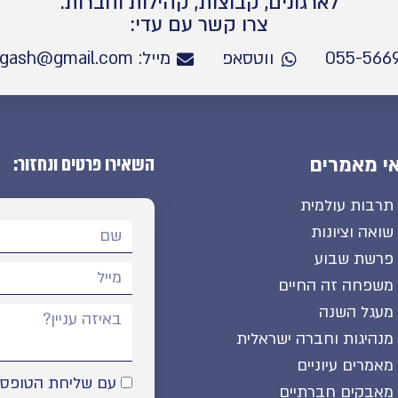
לארגונים, קבוצות, קהילות וחברות.
צרו קשר עם עדי:
ווטסאפ
מייל: Netanel.mifgash@gmail.com
השאירו פרטים ונחזור:
י מאמרים
תרבות עולמית
שואה וציונות
פרשת שבוע
משפחה זה החיים
מעגל השנה
מנהיגות וחברה ישראלית
מאמרים עיוניים
עם שליחת הטופס א
מאבקים חברתיים