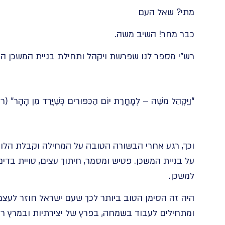
מתי? שאל העם
כבר מחר! השיב משה.
רש”י מספר לנו שפרשת ויקהל ותחילת בניית המשכן היו 
“וַיַּקְהֵל מֹשֶׁה – לְמָחֳרַת יוֹם הַכִּפּוּרִים כְּשֶׁיָּרַד מִן הָהָ
וכך, רגע אחרי הבשורה הטובה על המחילה וקבלת הלו
על בניית המשכן. פטיש ומסמר, חיתוך עצים, טויית בדים
למשכן.
היה זה הסימן הטוב ביותר לכך שעם ישראל חוזר לעצ
ומתחילים לעבוד בשמחה, בפרץ של יצירתיות ובמרץ רב